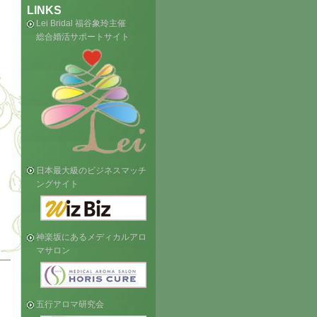
LINKS
Lei Bridal 福谷象玲主催
総合婚活サポートサイト
日本最大級のビジネスマッチ
ングサイト
月
神楽坂にあるメディカルアロ
マサロン
五行アロマ研究会