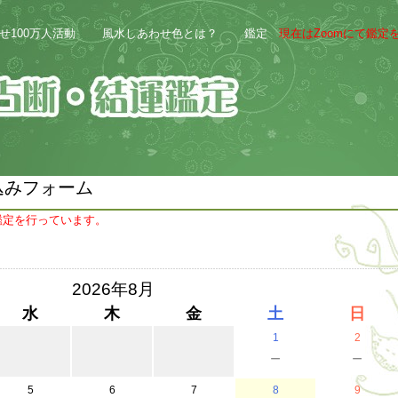
せ100万人活動
風水しあわせ色とは？
鑑定
現在はZoomにて鑑定
込みフォーム
て鑑定を行っています。
2026年8月
水
木
金
土
日
1
2
－
－
5
6
7
8
9