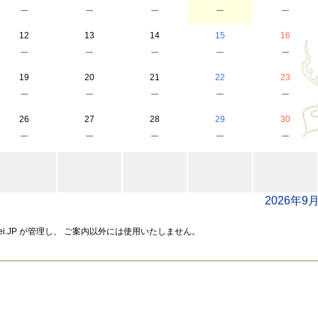
－
－
－
－
－
12
13
14
15
16
－
－
－
－
－
19
20
21
22
23
－
－
－
－
－
26
27
28
29
30
－
－
－
－
－
2026年9
ei.JP が管理し、 ご案内以外には使用いたしません。