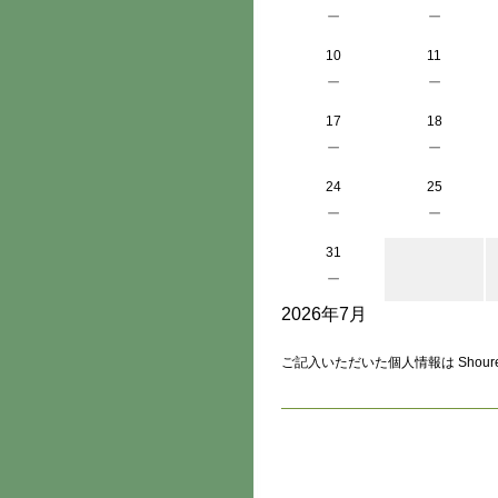
－
－
10
11
－
－
17
18
－
－
24
25
－
－
31
－
2026年7月
ご記入いただいた個人情報は Shour