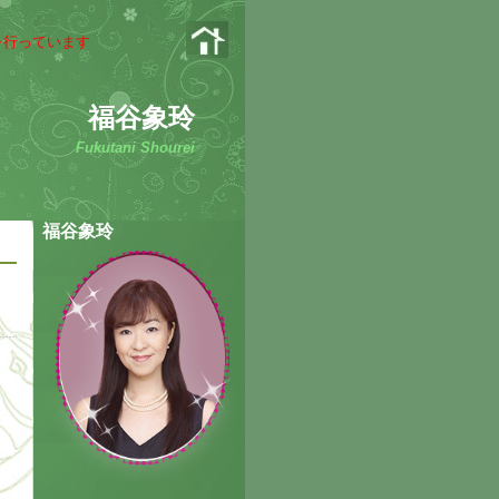
を行っています
福谷象玲
Fukutani Shourei
福谷象玲