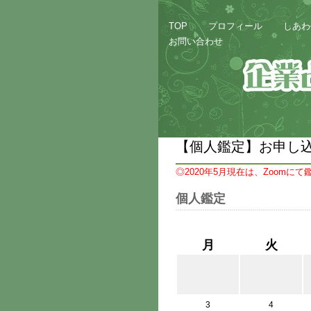
TOP
プロフィール
しあわ
お問い合わせ
【個人鑑定】お申し
◎2020年5月現在は、Zoomに
個人鑑定
月
火
3
4